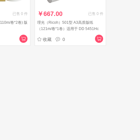
￥
667.00
已售
0
件
已售
0
件
110m/卷*2卷) 版
理光（Ricoh）501型 A3高质版纸
（121m/卷*1卷）适用于 DD 5451Hc
收藏
0