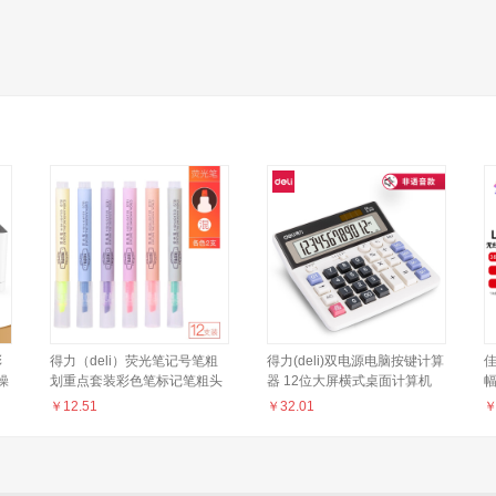
彩
得力（deli）荧光笔记号笔粗
得力(deli)双电源电脑按键计算
佳
操
划重点套装彩色笔标记笔粗头
器 12位大屏横式桌面计算机
笔糖果色学生用荧光笔6色大
财务及银行人员适用 办公用品
机
￥
12.51
￥
32.01
容量 混色-各色2支/共12支
白色2136
印