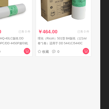
0
￥
464.00
已售
0
件
已售
0
件
HQ-40LC版纸 DD
理光（Ricoh）501型 B4版纸（121m/
50PC/DD 4450P速印机
卷*1卷）适用于 DD 5441C/5440C
10m/2卷)
0
收藏
0