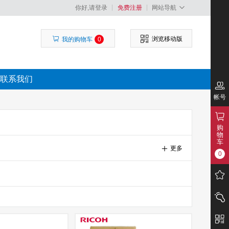
你好,请登录
免费注册
网站导航
浏览移动版
我的购物车
0
联系我们
帐号
购
物
车
更多
0