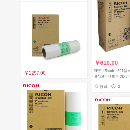
￥
610.00
理光（Ricoh）501型 
￥1297.00
卷*1卷）适用于 DD 545
收藏
0