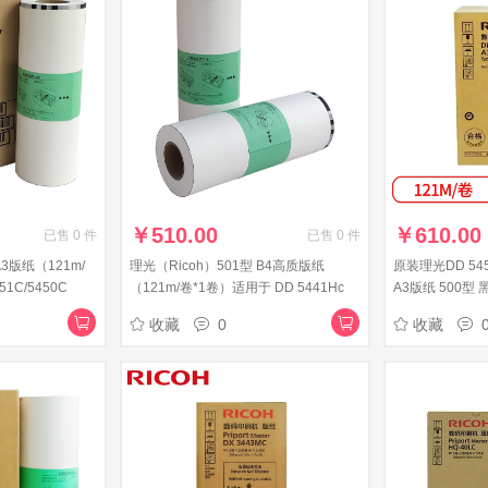
￥
510.00
￥
610.00
已售
0
件
已售
0
件
A3版纸（121m/
理光（Ricoh）501型 B4高质版纸
原装理光DD 5
1C/5450C
（121m/卷*1卷）适用于 DD 5441Hc
A3版纸 500型 
型 A3版纸 500型
收藏
0
收藏