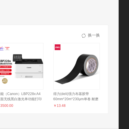
换一换
能（Canon）LBP228x A4
得力(deli)强力布基胶带
幅面无线黑白激光单功能打印
60mm*20m*230μm单卷 耐磨
 （自动双面打印/U盘直接打
防水易手撕 地毯固定管道密封
￥
3500.00
￥
13.48
/快速打印 家用/商用）
黑色款 52005