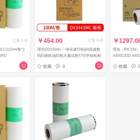
￥
454.00
￥
1297.0
已售
0
件
已售
0
件
LC(115m/卷*2
理光DD3344c 一体化速印机B4高速数
理光（RICOH）
0PD
码印刷机油印机大量试卷打印学校机构
4450C/DD 44
办公商用 版纸DX3443MC(100m/卷）1
版纸HQ-40LC(1
收藏
0
收藏
卷