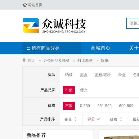
网站首页
所有商品分类
商城首页
关于
首页
办公用品及耗材
打印耗材
版纸
版纸
硒鼓
墨盒
墨粉/碳粉
粉盒
色
产品品牌
不限
理光
价格
不限
0-250
251-599
600-899
产品排序
评分
销量
价格
最
新品推荐