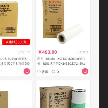
￥
463.00
已售
0
件
已售
0
件
450C印刷机速印机耗材
理光（Ricoh）DX2430MC(50m/卷*2
黑油墨 500型 红油墨500
卷）版纸 适用于DX2432C/DX2430c/
(122m/卷)
DD2433C
0
收藏
0