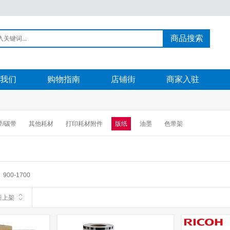
商品搜索
我们
购物指南
店铺街
商家入驻
带/碳带
其他耗材
打印耗材附件
版纸
油墨
色带架
900-1700
新上架