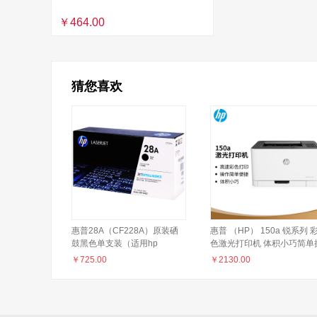
￥464.00
猜您喜欢
惠普28A（CF228A）原装硒
惠普 （HP） 150a 锐系列 
鼓黑色单支装（适用hp
色激光打印机 体积小巧简单
M403d/M403dn/M427dw/M403dw/M427fdn/M427fdw）
作 CP1025升级款
￥
725.00
￥
2130.00
打印页数3000